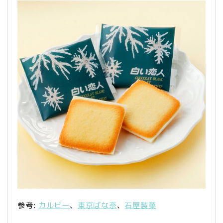
参考:
カルビー
、
東京ばな奈
、
石屋製菓