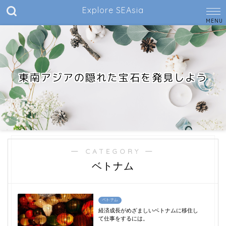
Explore SEAsia
東南アジアの隠れた宝石を発見しよう
― CATEGORY ―
ベトナム
ベトナム
経済成長がめざましいベトナムに移住し
て仕事をするには。