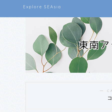
Explore SEAsia
東南ア
― C